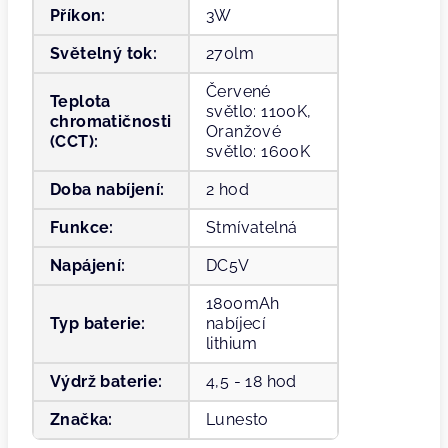
Příkon
:
3W
Světelný tok
:
270lm
Červené
Teplota
světlo: 1100K,
chromatičnosti
Oranžové
(CCT)
:
světlo: 1600K
Doba nabíjení
:
2 hod
Funkce
:
Stmívatelná
Napájení
:
DC5V
1800mAh
Typ baterie
:
nabíjecí
lithium
Výdrž baterie
:
4,5 - 18 hod
Značka
:
Lunesto