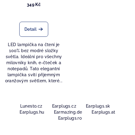
CLIP-ONEM
349 Kč
Průměrné
hodnocení
produktu
Detail
je
5,0
LED lampička na čtení je
z
100% bez modré složky
5
světla. Ideální pro všechny
hvězdiček.
milovníky knih, e-čteček a
notepadů. Tato elegantní
lampička svítí příjemným
oranžovým světlem, které...
Z
á
Lunesto.cz
Earplugs.cz
Earplugs.sk
Earplugs.hu
Earmazing.de
Earplugs.at
p
Earplugs.ro
a
t