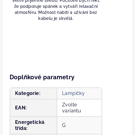
Velmi příjemné světlo. Pocitově bych řekl,
že podporuje spánek a vytváří relaxační
atmosféru. Možnost nabití a užívání bez
kabelu je skvělá.
Doplňkové parametry
Kategorie
:
Lampičky
Zvolte
EAN
:
variantu
Energetická
G
třída
: