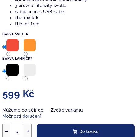
3 úrovně intenzity světla
nabíjení přes USB kabel
ohebný krk
Flicker-free
BARVA SVĚTLA
BARVA LAMPIČKY
599 Kč
Měrná
Můžeme doručit do:
Zvolte variantu
cena:
Možnosti doručení
−
+
Do košíku