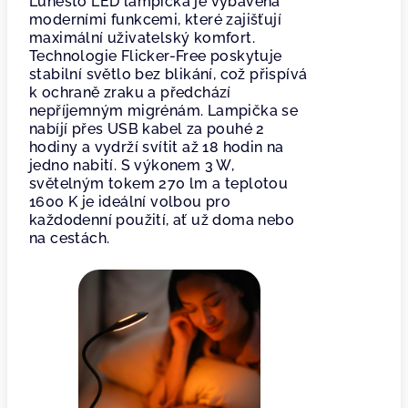
Lunesto LED lampička je vybavena
moderními funkcemi, které zajišťují
maximální uživatelský komfort.
Technologie Flicker-Free poskytuje
stabilní světlo bez blikání, což přispívá
k ochraně zraku a předchází
nepříjemným migrénám. Lampička se
nabíjí přes USB kabel za pouhé 2
hodiny a vydrží svítit až 18 hodin na
jedno nabití. S výkonem 3 W,
světelným tokem 270 lm a teplotou
1600 K je ideální volbou pro
každodenní použití, ať už doma nebo
na cestách.