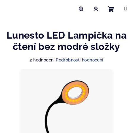
Přejít
na
obsah
Nákupn
Hledat
Přihlášení
Lunesto LED Lampička na
košík
čtení bez modré složky
Průměrné
2 hodnocení
Podrobnosti hodnocení
hodnocení
produktu
je
3,5
z
5
hvězdiček.