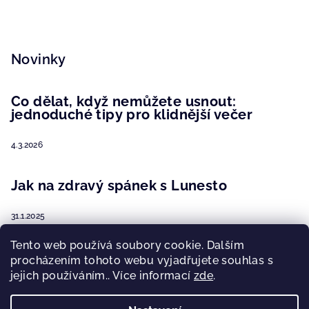
Novinky
Co dělat, když nemůžete usnout:
jednoduché tipy pro klidnější večer
4.3.2026
Jak na zdravý spánek s Lunesto
31.1.2025
Tento web používá soubory cookie. Dalším
O nás
procházením tohoto webu vyjadřujete souhlas s
jejich používáním.. Více informací
zde
.
13.12.2024